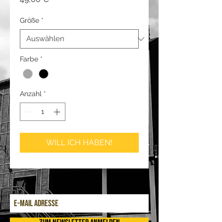
Größe
*
Farbe
*
Anzahl
*
WILL ICH HABEN!