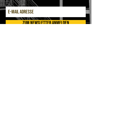
ZUM NEWSLETTER ANMELDEN
​
Email:
tach@vierundvierzich.com
IMPRESSUM
-
DATENSCHUTZ
-
AGB
-
WIDERRUFSBELEHRUNG
-
GRÖßENTABELLE
BVB Borussia Dortmund Fankleidung Shirt
Shirts Hoodies Hoodie Snapbacks Snapback
Cappys Cappy Klopp Schmelzer Rosicky
Bender Ricken Großkreutz Dede Haaland Fans
Kleidung
Klamotten Bilder Bild Leinwand
Fotoleinwand
2018 - 2026
VIERUNDVIERZICH