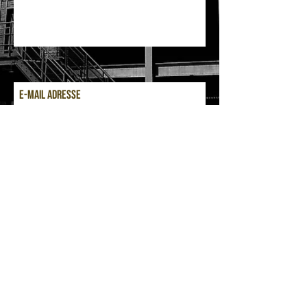
ZUM NEWSLETTER ANMELDEN
​
Email:
tach@vierundvierzich.com
IMPRESSUM
-
DATENSCHUTZ
-
AGB
-
WIDERRUFSBELEHRUNG
-
GRÖßENTABELLE
BVB Borussia Dortmund Fankleidung Shirt
Shirts Hoodies Hoodie Snapbacks Snapback
Cappys Cappy Klopp Schmelzer Rosicky
Bender Ricken Großkreutz Dede Haaland Fans
Kleidung
Klamotten Bilder Bild Leinwand
Fotoleinwand